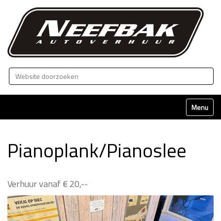
Zoek
Geavanceerd zoeken...
Klap naviga
Pianoplank/Pianoslee
Verhuur vanaf € 20,--