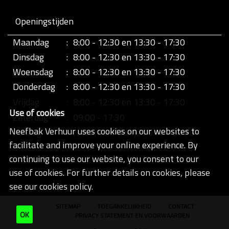
Openingstijden
Maandag
:
8:00 - 12:30 en 13:30 - 17:30
Dinsdag
:
8:00 - 12:30 en 13:30 - 17:30
Woensdag
:
8:00 - 12:30 en 13:30 - 17:30
Donderdag
:
8:00 - 12:30 en 13:30 - 17:30
Vrijdag
:
8:00 - 12:30 en 13:30 - 17:30
Use of cookies
Zaterdag
:
09:00 - 17:30
Neefbak Verhuur uses cookies on our websites to
Zondag
:
retour half uurtje 20:00 - 20:30
facilitate and improve your online experience. By
continuing to use our website, you consent to our
use of cookies. For further details on cookies, please
see our cookies policy.
SITEMAP
TOEGANKELIJKHEID
CONTACT
OK
PRIVACY STATEMENT EN VOORWAARDEN