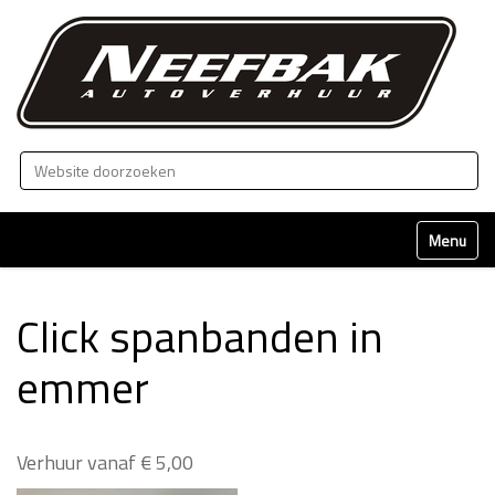
Zoek
Geavanceerd zoeken...
Klap naviga
Click spanbanden in
emmer
Verhuur vanaf € 5,00