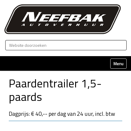
Zoek
Geavanceerd zoeken...
Klap naviga
Paardentrailer 1,5-
paards
Dagprijs: € 40,-- per dag van 24 uur, incl. btw