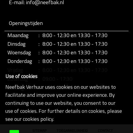
E-mail: info@neefbak.nl
Openingstijden
Maandag
:
8:00 - 12:30 en 13:30 - 17:30
Dinsdag
:
8:00 - 12:30 en 13:30 - 17:30
Woensdag
:
8:00 - 12:30 en 13:30 - 17:30
Donderdag
:
8:00 - 12:30 en 13:30 - 17:30
Vrijdag
:
8:00 - 12:30 en 13:30 - 17:30
Use of cookies
Zaterdag
:
09:00 - 17:30
Neefbak Verhuur uses cookies on our websites to
Zondag
:
retour half uurtje 20:00 - 20:30
facilitate and improve your online experience. By
continuing to use our website, you consent to our
use of cookies. For further details on cookies, please
see our cookies policy.
SITEMAP
TOEGANKELIJKHEID
CONTACT