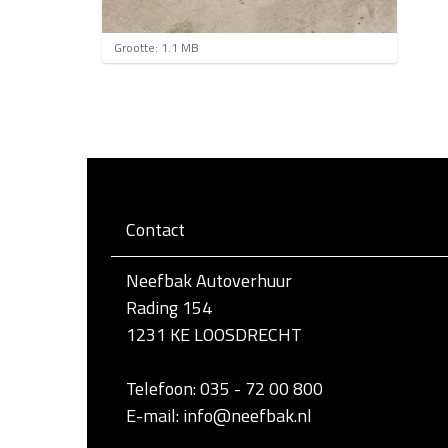
K
Grootte: 1.1 MB
l
i
k
v
o
o
r
d
e
Contact
v
o
l
Neefbak Autoverhuur
l
e
Rading 154
d
1231 KE LOOSDRECHT
i
g
e
Telefoon: 035 - 72 00 800
w
e
E-mail: info@neefbak.nl
e
r