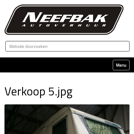
Zoek
Geavanceerd zoeken...
Klap naviga
Verkoop 5.jpg