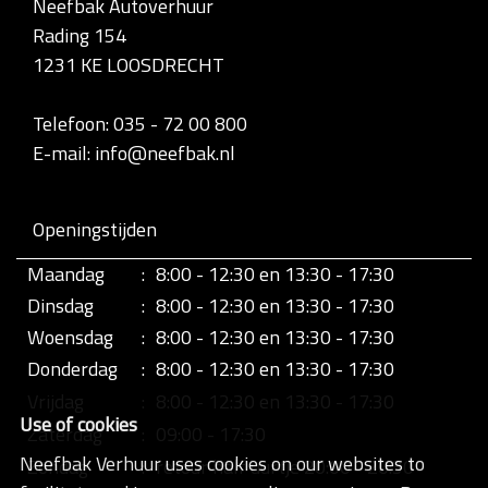
Neefbak Autoverhuur
l
Rading 154
e
d
1231 KE LOOSDRECHT
i
g
e
Telefoon: 035 - 72 00 800
w
E-mail: info@neefbak.nl
e
e
r
g
Openingstijden
a
v
Maandag
:
8:00 - 12:30 en 13:30 - 17:30
e
v
Dinsdag
:
8:00 - 12:30 en 13:30 - 17:30
a
n
Woensdag
:
8:00 - 12:30 en 13:30 - 17:30
d
Donderdag
:
8:00 - 12:30 en 13:30 - 17:30
e
a
Vrijdag
:
8:00 - 12:30 en 13:30 - 17:30
f
Use of cookies
b
Zaterdag
:
09:00 - 17:30
e
Neefbak Verhuur uses cookies on our websites to
Zondag
:
retour half uurtje 20:00 - 20:30
e
l