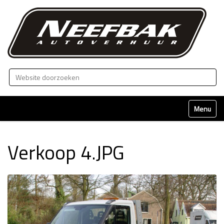
Zoek
Geavanceerd zoeken...
Klap naviga
Verkoop 4.JPG