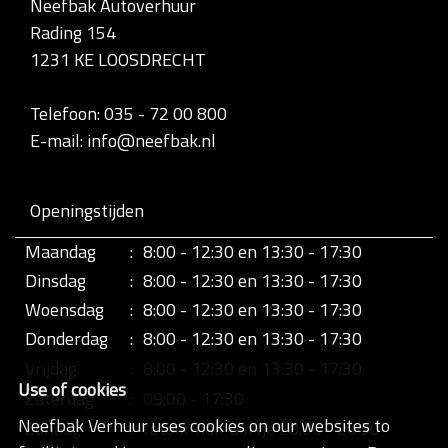
Neefbak Autoverhuur
l
Rading 154
e
d
1231 KE LOOSDRECHT
i
g
e
Telefoon: 035 - 72 00 800
w
E-mail: info@neefbak.nl
e
e
r
g
Openingstijden
a
v
Maandag
:
8:00 - 12:30 en 13:30 - 17:30
e
v
Dinsdag
:
8:00 - 12:30 en 13:30 - 17:30
a
n
Woensdag
:
8:00 - 12:30 en 13:30 - 17:30
d
Donderdag
:
8:00 - 12:30 en 13:30 - 17:30
e
a
Vrijdag
:
8:00 - 12:30 en 13:30 - 17:30
f
Use of cookies
b
Zaterdag
:
09:00 - 17:30
e
Neefbak Verhuur uses cookies on our websites to
Zondag
:
retour half uurtje 20:00 - 20:30
e
l