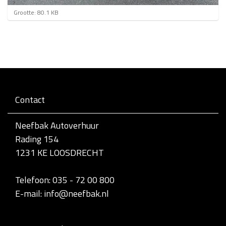
K
Grootte: 80.1 KB
l
i
k
v
o
o
r
d
e
Contact
v
o
l
Neefbak Autoverhuur
l
Rading 154
e
d
1231 KE LOOSDRECHT
i
g
e
Telefoon: 035 - 72 00 800
w
E-mail: info@neefbak.nl
e
e
r
g