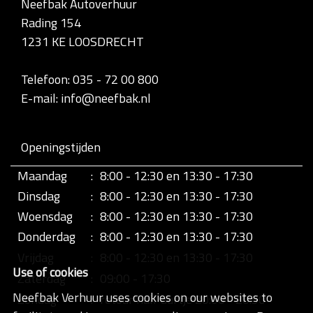
Neefbak Autoverhuur
l
Rading 154
e
d
1231 KE LOOSDRECHT
i
g
e
Telefoon: 035 - 72 00 800
w
E-mail: info@neefbak.nl
e
e
r
g
Openingstijden
a
v
Maandag
:
8:00 - 12:30 en 13:30 - 17:30
e
v
Dinsdag
:
8:00 - 12:30 en 13:30 - 17:30
a
n
Woensdag
:
8:00 - 12:30 en 13:30 - 17:30
d
Donderdag
:
8:00 - 12:30 en 13:30 - 17:30
e
a
Vrijdag
:
8:00 - 12:30 en 13:30 - 17:30
f
Use of cookies
b
Zaterdag
:
09:00 - 17:30
e
Neefbak Verhuur uses cookies on our websites to
Zondag
:
retour half uurtje 20:00 - 20:30
e
l