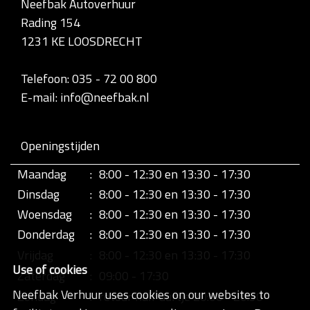
Neefbak Autoverhuur
l
Rading 154
e
d
1231 KE LOOSDRECHT
i
g
e
Telefoon: 035 - 72 00 800
w
E-mail: info@neefbak.nl
e
e
r
g
Openingstijden
a
v
Maandag
:
8:00 - 12:30 en 13:30 - 17:30
e
v
Dinsdag
:
8:00 - 12:30 en 13:30 - 17:30
a
n
Woensdag
:
8:00 - 12:30 en 13:30 - 17:30
d
Donderdag
:
8:00 - 12:30 en 13:30 - 17:30
e
a
Vrijdag
:
8:00 - 12:30 en 13:30 - 17:30
f
Use of cookies
b
Zaterdag
:
09:00 - 17:30
e
Neefbak Verhuur uses cookies on our websites to
Zondag
:
retour half uurtje 20:00 - 20:30
e
l