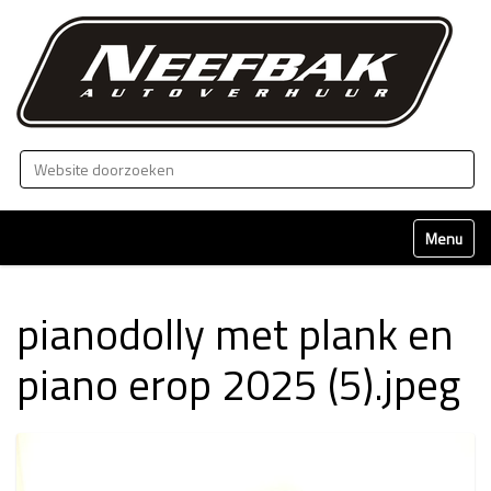
Zoek
Geavanceerd zoeken...
Klap naviga
pianodolly met plank en
piano erop 2025 (5).jpeg