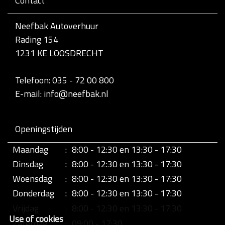
Contact
v
o
l
Neefbak Autoverhuur
l
Rading 154
e
d
1231 KE LOOSDRECHT
i
g
e
Telefoon: 035 - 72 00 800
w
E-mail: info@neefbak.nl
e
e
r
g
Openingstijden
a
v
Maandag
:
8:00 - 12:30 en 13:30 - 17:30
e
v
Dinsdag
:
8:00 - 12:30 en 13:30 - 17:30
a
n
Woensdag
:
8:00 - 12:30 en 13:30 - 17:30
d
Donderdag
:
8:00 - 12:30 en 13:30 - 17:30
e
a
Vrijdag
:
8:00 - 12:30 en 13:30 - 17:30
f
Use of cookies
b
Zaterdag
:
09:00 - 17:30