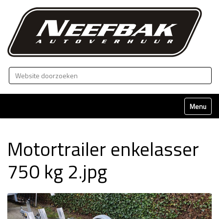
Zoek
Geavanceerd zoeken...
Klap naviga
Motortrailer enkelasser
750 kg 2.jpg