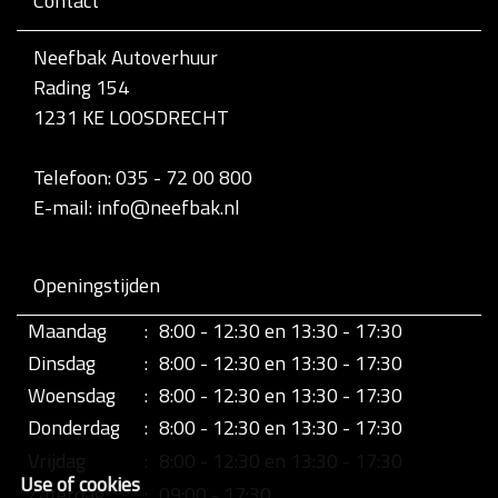
Contact
v
o
l
Neefbak Autoverhuur
l
Rading 154
e
d
1231 KE LOOSDRECHT
i
g
e
Telefoon: 035 - 72 00 800
w
E-mail: info@neefbak.nl
e
e
r
g
Openingstijden
a
v
Maandag
:
8:00 - 12:30 en 13:30 - 17:30
e
v
Dinsdag
:
8:00 - 12:30 en 13:30 - 17:30
a
n
Woensdag
:
8:00 - 12:30 en 13:30 - 17:30
d
Donderdag
:
8:00 - 12:30 en 13:30 - 17:30
e
a
Vrijdag
:
8:00 - 12:30 en 13:30 - 17:30
f
Use of cookies
b
Zaterdag
:
09:00 - 17:30